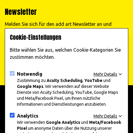
Newsletter
Melden Sie sich für den add art Newsletter an und
erhalten Sie regelmäßig Informationen zu unseren
Cookie-Einstellungen
Veranstaltungen!
Bitte wählen Sie aus, welchen Cookie-Kategorien Sie
Jetzt abonnieren
zustimmen möchten.
Notwendig
Mehr Details
Zustimmung zu
Acuity Scheduling
,
YouTube
und
Google Maps
. Wir verwenden auf dieser Website
Dienste von Acuity Scheduling, YouTube, Google Maps
und Meta/Facebook Pixel, um Ihnen nützliche
Informationen und Dienstleistungen anzubieten.
add art 2025
Informationen
Unternehmen und Kunst 2025
Presse
Analytics
Mehr Details
Nachwuchskunst 2025
Wir verwenden
Google Analytics
Datenschutz
und
Meta/Facebook
Pixel
um anonyme Daten über die Nutzung unserer
Impressum