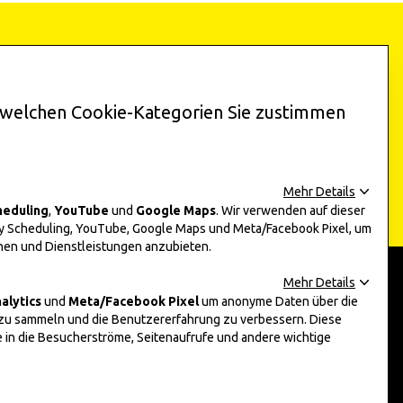
und erhalten Sie
ltungen!
, welchen Cookie-Kategorien Sie zustimmen
Mehr Details
heduling
,
YouTube
und
Google Maps
. Wir verwenden auf dieser
y Scheduling, YouTube, Google Maps und Meta/Facebook Pixel, um
onen und Dienstleistungen anzubieten.
Mehr Details
alytics
und
Meta/Facebook Pixel
um anonyme Daten über die
Social Media
zu sammeln und die Benutzererfahrung zu verbessern. Diese
e in die Besucherströme, Seitenaufrufe und andere wichtige
Instagram
Facebook