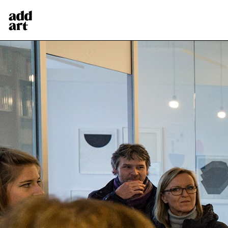
Über add art
>
Dabei sein: KünstlerInnen