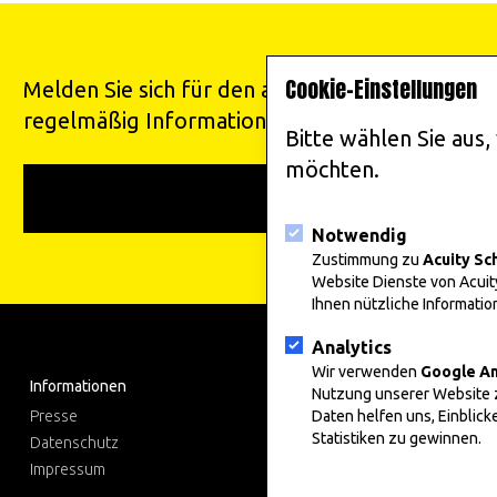
Cookie-Einstellungen
Melden Sie sich für den add art Newsletter an 
regelmäßig Informationen zu unseren Veransta
Bitte wählen Sie aus
möchten.
Jetzt abonnieren
Notwendig
Zustimmung zu
Acuity Sc
Website Dienste von Acuit
Ihnen nützliche Informati
Analytics
Wir verwenden
Google An
Informationen
Nutzung unserer Website 
Presse
Daten helfen uns, Einblick
Statistiken zu gewinnen.
Datenschutz
Impressum