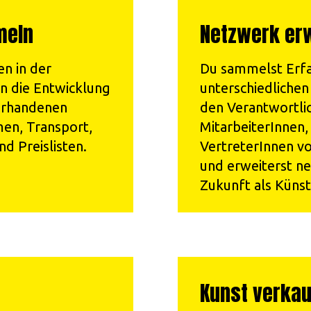
meln
Netzwerk er
n in der
Du sammelst Erf
n die Entwicklung
unterschiedliche
vorhandenen
den Verantwortli
en, Transport,
MitarbeiterInnen,
d Preislisten.
VertreterInnen vo
und erweiterst ne
Zukunft als Künst
Kunst verkau