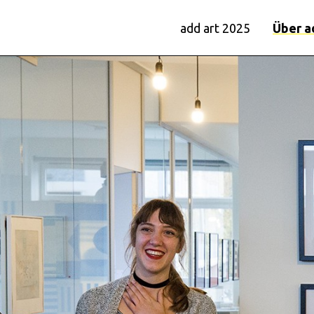
add art 2025
Über a