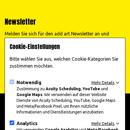
Newsletter
Melden Sie sich für den add art Newsletter an und
erhalten Sie regelmäßig Informationen zu unseren
Cookie-Einstellungen
Veranstaltungen!
Bitte wählen Sie aus, welchen Cookie-Kategorien Sie
Jetzt abonnieren
zustimmen möchten.
Notwendig
Mehr Details
Zustimmung zu
Acuity Scheduling
,
YouTube
und
Google Maps
. Wir verwenden auf dieser Website
Dienste von Acuity Scheduling, YouTube, Google Maps
und Meta/Facebook Pixel, um Ihnen nützliche
Informationen und Dienstleistungen anzubieten.
add art 2025
Informationen
Unternehmen und Kunst 2025
Presse
Analytics
Mehr Details
Nachwuchskunst 2025
Datenschutz
Wir verwenden
Google Analytics
und
Meta/Facebook