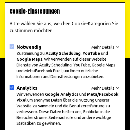
erhalten Sie regelmäßig Informationen zu unseren
Cookie-Einstellungen
Veranstaltungen!
Bitte wählen Sie aus, welchen Cookie-Kategorien Sie
Jetzt abonnieren
zustimmen möchten.
Notwendig
Mehr Details
Zustimmung zu
Acuity Scheduling
,
YouTube
und
Google Maps
. Wir verwenden auf dieser Website
Dienste von Acuity Scheduling, YouTube, Google Maps
und Meta/Facebook Pixel, um Ihnen nützliche
Informationen und Dienstleistungen anzubieten.
add art 2025
Informationen
Unternehmen und Kunst 2025
Presse
Analytics
Mehr Details
Nachwuchskunst 2025
Datenschutz
Wir verwenden
Google Analytics
und
Meta/Facebook
Pixel
um anonyme Daten über die Nutzung unserer
Impressum
Website zu sammeln und die Benutzererfahrung zu
verbessern. Diese Daten helfen uns, Einblicke in die
Social Media
Besucherströme, Seitenaufrufe und andere wichtige
Statistiken zu gewinnen.
Instagram