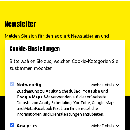
Newsletter
Melden Sie sich für den add art Newsletter an und
erhalten Sie regelmäßig Informationen zu unseren
Cookie-Einstellungen
Veranstaltungen!
Bitte wählen Sie aus, welchen Cookie-Kategorien Sie
Jetzt abonnieren
zustimmen möchten.
Notwendig
Mehr Details
Zustimmung zu
Acuity Scheduling
,
YouTube
und
Google Maps
. Wir verwenden auf dieser Website
Dienste von Acuity Scheduling, YouTube, Google Maps
und Meta/Facebook Pixel, um Ihnen nützliche
Informationen und Dienstleistungen anzubieten.
add art 2025
Informationen
Unternehmen und Kunst 2025
Presse
Analytics
Mehr Details