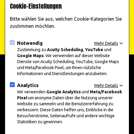
Cookie-Einstellungen
Veranstaltungen!
Bitte wählen Sie aus, welchen Cookie-Kategorien Sie
Jetzt abonnieren
zustimmen möchten.
Notwendig
Mehr Details
Zustimmung zu
Acuity Scheduling
,
YouTube
und
Google Maps
. Wir verwenden auf dieser Website
Dienste von Acuity Scheduling, YouTube, Google Maps
und Meta/Facebook Pixel, um Ihnen nützliche
Informationen und Dienstleistungen anzubieten.
add art 2025
Informationen
Unternehmen und Kunst 2025
Presse
Analytics
Mehr Details
Nachwuchskunst 2025
Datenschutz
Wir verwenden
Google Analytics
und
Meta/Facebook
Pixel
um anonyme Daten über die Nutzung unserer
Impressum
Website zu sammeln und die Benutzererfahrung zu
verbessern. Diese Daten helfen uns, Einblicke in die
Social Media
Besucherströme, Seitenaufrufe und andere wichtige
Statistiken zu gewinnen.
Instagram
Facebook