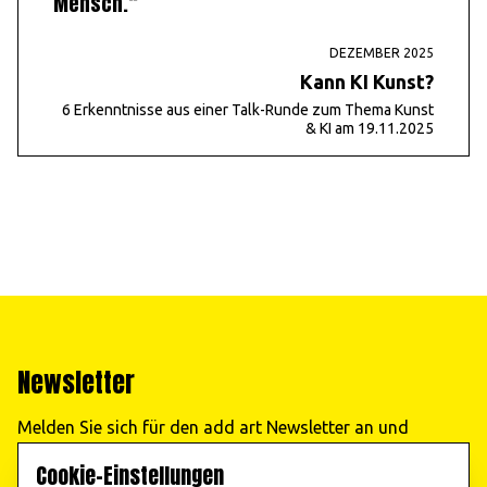
Mensch.“
DEZEMBER 2025
Kann KI Kunst?
6 Erkenntnisse aus einer Talk-Runde zum Thema Kunst
& KI am 19.11.2025
Newsletter
Melden Sie sich für den add art Newsletter an und
erhalten Sie regelmäßig Informationen zu unseren
Cookie-Einstellungen
Veranstaltungen!