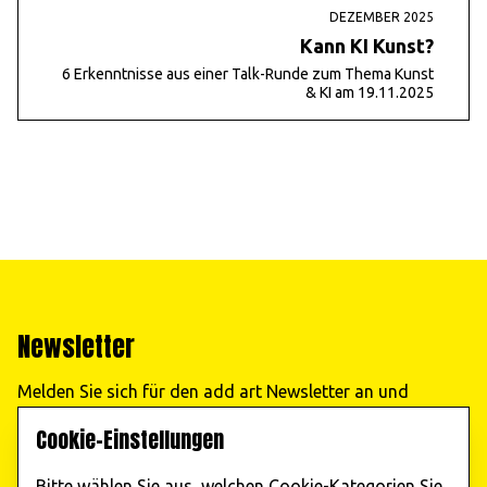
DEZEMBER 2025
Kann KI Kunst?
6 Erkenntnisse aus einer Talk-Runde zum Thema Kunst
& KI am 19.11.2025
Newsletter
Melden Sie sich für den add art Newsletter an und
erhalten Sie regelmäßig Informationen zu unseren
Cookie-Einstellungen
Veranstaltungen!
Bitte wählen Sie aus, welchen Cookie-Kategorien Sie