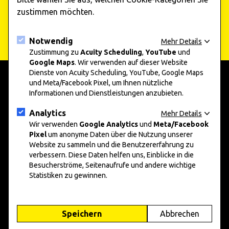
Jetzt abonnieren
zustimmen möchten.
Notwendig
Mehr Details
Zustimmung zu
Acuity Scheduling
,
YouTube
und
Google Maps
. Wir verwenden auf dieser Website
Dienste von Acuity Scheduling, YouTube, Google Maps
und Meta/Facebook Pixel, um Ihnen nützliche
Informationen und Dienstleistungen anzubieten.
add art 2025
Informationen
Unternehmen und Kunst 2025
Presse
Analytics
Mehr Details
Nachwuchskunst 2025
Datenschutz
Wir verwenden
Google Analytics
und
Meta/Facebook
Pixel
um anonyme Daten über die Nutzung unserer
Impressum
Website zu sammeln und die Benutzererfahrung zu
verbessern. Diese Daten helfen uns, Einblicke in die
Social Media
Besucherströme, Seitenaufrufe und andere wichtige
Statistiken zu gewinnen.
Instagram
Facebook
Speichern
Abbrechen
© add art 2026