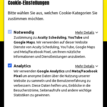
Cookie-Einstellungen
Veranstaltungen!
Bitte wählen Sie aus, welchen Cookie-Kategorien Sie
Jetzt abonnieren
zustimmen möchten.
Notwendig
Mehr Details
Zustimmung zu
Acuity Scheduling
,
YouTube
und
Google Maps
. Wir verwenden auf dieser Website
Dienste von Acuity Scheduling, YouTube, Google Maps
und Meta/Facebook Pixel, um Ihnen nützliche
Informationen und Dienstleistungen anzubieten.
add art 2025
Informationen
Unternehmen und Kunst 2025
Presse
Analytics
Mehr Details
Nachwuchskunst 2025
Datenschutz
Wir verwenden
Google Analytics
und
Meta/Facebook
Pixel
um anonyme Daten über die Nutzung unserer
Impressum
Website zu sammeln und die Benutzererfahrung zu
verbessern. Diese Daten helfen uns, Einblicke in die
Social Media
Besucherströme, Seitenaufrufe und andere wichtige
Statistiken zu gewinnen.
Instagram
Facebook